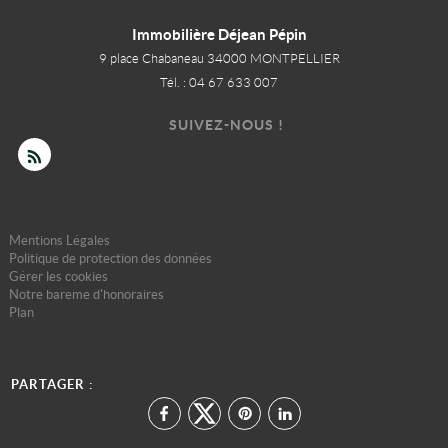
Immobilière Déjean Pépin
9 place Chabaneau
34000
MONTPELLIER
Tél.
:
04 67 633 007
SUIVEZ-NOUS !
Mentions Légales
Politique de protection des données
Gérer les cookies
Notre bareme d'honoraires
Plan
PARTAGER :