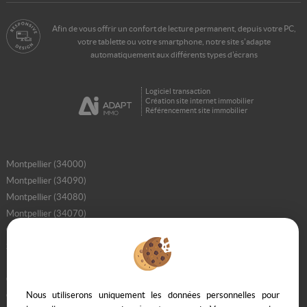
Afin de vous offrir un confort de lecture permanent, depuis votre PC,
votre tablette ou votre smartphone, notre site s'adapte
automatiquement aux différents types d'écrans
Logiciel transaction
Création site internet immobilier
Référencement site immobilier
Montpellier (34000)
Montpellier (34090)
Montpellier (34080)
Montpellier (34070)
Grabels (34790)
Saint Georges D'orques (34680)
Palavas Les Flots (34250)
Cazilhac (34190)
Nous utiliserons uniquement les données personnelles pour
Castelnau Le Lez (34170)